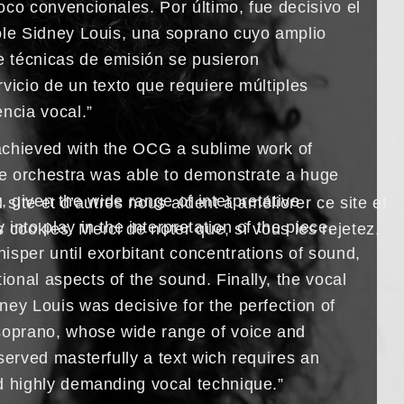
oco convencionales. Por último, fue decisivo el
ole Sidney Louis, una soprano cuyo amplio
de técnicas de emisión se pusieron
vicio de un texto que requiere múltiples
ncia vocal.”
achieved with the OCG a sublime work of
the orchestra was able to demonstrate a huge
ity, given the wide range of interpretative
site et d’autres nous aident à améliorer ce site et
into play in the interpretation of the piece,
cookies. Merci de noter que, si vous les rejetez,
isper until exorbitant concentrations of sound,
onal aspects of the sound. Finally, the vocal
ney Louis was decisive for the perfection of
soprano, whose wide range of voice and
served masterfully a text wich requires an
d highly demanding vocal technique.”