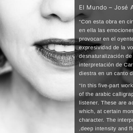
El Mundo – José 
“Con esta obra en cin
en ella las emociones
provocar en el oyent
expresividad de la vo
desnaturalización de 
interpretación de Ca
diestra en un canto d
“In this five-part wo
of the arabic calligr
listener. These are 
which, at certain mom
character. The interp
,deep intensity and fl