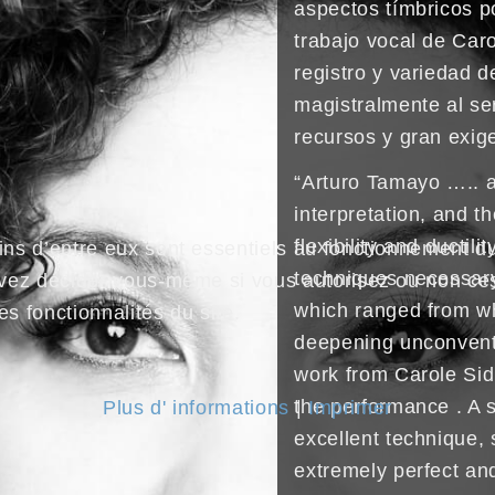
aspectos tímbricos p
trabajo vocal de Car
registro y variedad 
magistralmente al ser
recursos y gran exige
“Arturo Tamayo ….. 
interpretation, and 
flexibility and ductil
ins d’entre eux sont essentiels au fonctionnement du 
techniques necessary 
uvez décider vous-même si vous autorisez ou non ces 
which ranged from wh
s fonctionnalités du site.
deepening unconventi
work from Carole Sid
the performance . A 
Plus d' informations
|
Imprimer
excellent technique, 
extremely perfect an